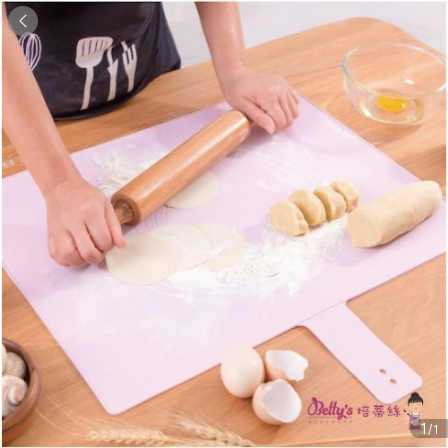

1
/1