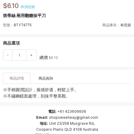
$6.10
降價提醒
焙蒂絲 兩用翻糖抹平刀
型號：
BT FT4775
商品庫存：
有現貨
商品選項
-
+
總價
$6.10
商品詳情
商品咨詢
※
手柄圓潤設計，握感舒適，輕鬆上手。
※
不鏽鋼鏡面處理，刮抹平整美觀。
電話:
+61 423606606
Email:
shopsweetway@gmail.com
地址:
Unit 23/258 Musgrave Rd,
Coopers Plains QLD 4108 Australia