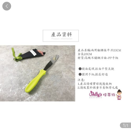

1
/1