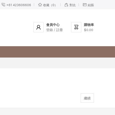




+61 423606606
收藏（0）
對比
結賬
會員中心
購物車


登錄 / 註冊
$0.00
繼續