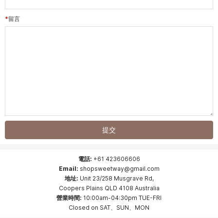
留言
電話:
+61 423606606
Email:
shopsweetway@gmail.com
地址:
Unit 23/258 Musgrave Rd,
Coopers Plains QLD 4108 Australia
營業時間:
10:00am-04:30pm TUE-FRI
Closed on SAT、SUN、MON